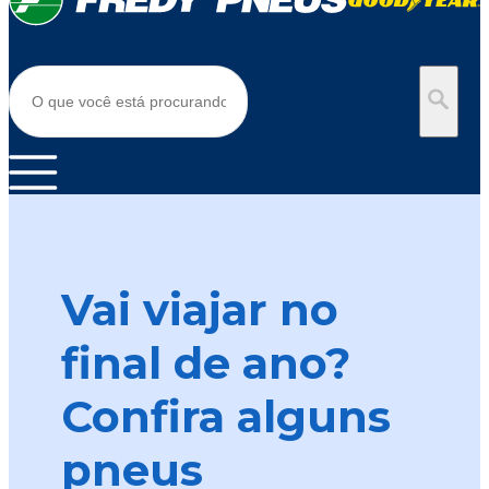
Vai viajar no
final de ano?
Confira alguns
pneus