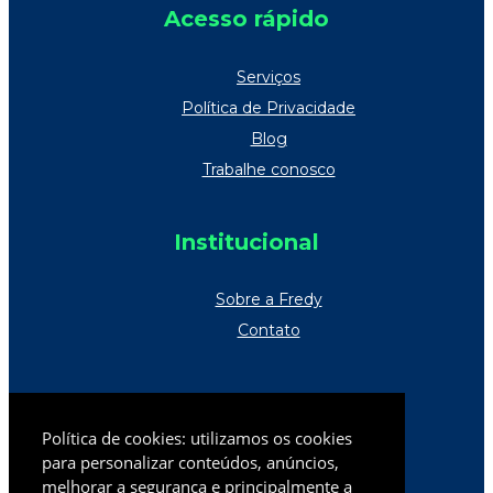
Acesso rápido
Serviços
Política de Privacidade
Blog
Trabalhe conosco
Institucional
Sobre a Fredy
Contato
Televendas
Política de cookies: utilizamos os cookies
Norte Catarinense
(47) 2105-9800
para personalizar conteúdos, anúncios,
melhorar a segurança e principalmente a
Demais regiões
0800 006 2800