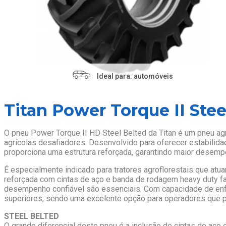
Ideal para: automóveis
Titan Power Torque II Stee
O pneu Power Torque II HD Steel Belted da Titan é um pneu agr
agrícolas desafiadores. Desenvolvido para oferecer estabilida
proporciona uma estrutura reforçada, garantindo maior desem
É especialmente indicado para tratores agroflorestais que at
reforçada com cintas de aço e banda de rodagem heavy duty fa
desempenho confiável são essenciais. Com capacidade de enfre
superiores, sendo uma excelente opção para operadores que 
STEEL BELTED
O grande diferencial deste pneu é a inclusão de cintas de aço 