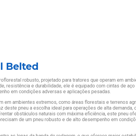
l Belted
oflorestal robusto, projetado para tratores que operam em ambi
de, resistência e durabilidade, ele é equipado com cintas de aç
penho em condições adversas e aplicações pesadas.
uam em ambientes extremos, como áreas florestais e terrenos ag
z deste pneu a escolha ideal para operações de alta demanda, o
ntar obstáculos naturais com máxima eficiência, este pneu ofe
precisam de um pneu robusto e de alto desempenho em condiçõe
entre as lonas da banda de rodagem, o que oferece maior estabili