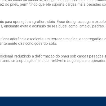
idez do pneu, permitindo que ele suporte cargas mais pesadas 
is para operações agroflorestais. Esse design assegura excelen
os, enquanto evita o acúmulo de resíduos, como lama ou pedra
ona aderência excelente em terrenos macios, escorregadios ou 
ndentemente das condições do solo.
 adicional, reduzindo a deformação do pneu sob cargas pesadas 
ionando uma operação mais confortável e segura para o operador.