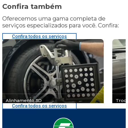
Confira também
Oferecemos uma gama completa de
serviços especializados para você. Confira:
Confira todos os serviços
Alinhamento 3D
Troc
Confira todos os serviços